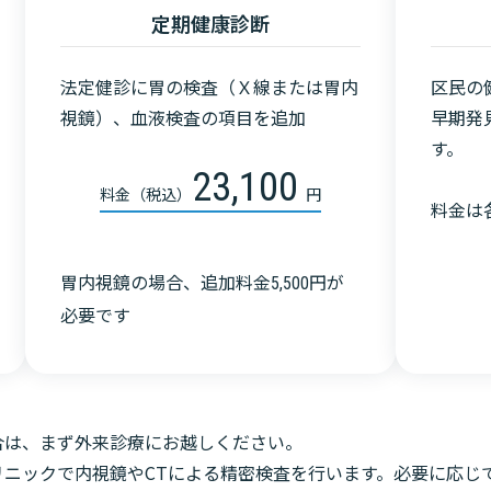
定期健康診断
法定健診に胃の検査（Ｘ線または胃内
区民の
視鏡）、血液検査の項目を追加
早期発
す。
23,100
料金（税込）
円
料金は
胃内視鏡の場合、追加料金
円が
5,500
必要です
合は、まず外来診療にお越しください。
リニックで内視鏡やCTによる精密検査を行います。必要に応じ